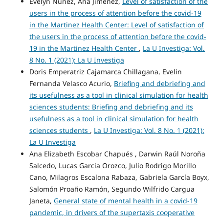
Evelyn Nuñez, Ana Jimenez,
Level of satisfaction of the
users in the process of attention before the covid-19
in the Martinez Health Center: Level of satisfaction of
the users in the process of attention before the covid-
19 in the Martinez Health Center
,
La U Investiga: Vol.
8 No. 1 (2021): La U Investiga
Doris Emperatriz Cajamarca Chillagana, Evelin
Fernanda Velasco Acurio,
Briefing and debriefing and
its usefulness as a tool in clinical simulation for health
sciences students: Briefing and debriefing and its
usefulness as a tool in clinical simulation for health
sciences students
,
La U Investiga: Vol. 8 No. 1 (2021):
La U Investiga
Ana Elizabeth Escobar Chapués , Darwin Raúl Noroña
Salcedo, Lucas Garcia Orozco, Julio Rodrigo Morillo
Cano, Milagros Escalona Rabaza, Gabriela García Boyx,
Salomón Proaño Ramón, Segundo Wilfrido Cargua
Janeta,
General state of mental health in a covid-19
pandemic, in drivers of the supertaxis cooperative