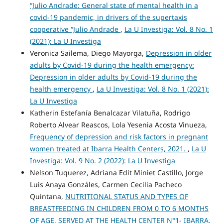
“Julio Andrade: General state of mental health in a
covid-19 pandemic, in drivers of the supertaxis
cooperative “Julio Andrade
,
La U Investiga: Vol. 8 No. 1
(2021): La U Investiga
Veronica Sailema, Diego Mayorga,
Depression in older
adults by Covid-19 during the health emergency:
Depression in older adults by Covid-19 during the
health emergency
,
La U Investiga: Vol. 8 No. 1 (2021):
La U Investiga
Katherin Estefanía Benalcazar Vilatuña, Rodrigo
Roberto Alvear Reascos, Lola Yesenia Acosta Vinueza,
Frequency of depression and risk factors in pregnant
women treated at Ibarra Health Centers, 2021.
,
La U
Investiga: Vol. 9 No. 2 (2022): La U Investiga
Nelson Tuquerez, Adriana Edit Miniet Castillo, Jorge
Luis Anaya Gonzáles, Carmen Cecilia Pacheco
Quintana,
NUTRITIONAL STATUS AND TYPES OF
BREASTFEEDING IN CHILDREN FROM 0 TO 6 MONTHS
OF AGE, SERVED AT THE HEALTH CENTER N°1- IBARRA,