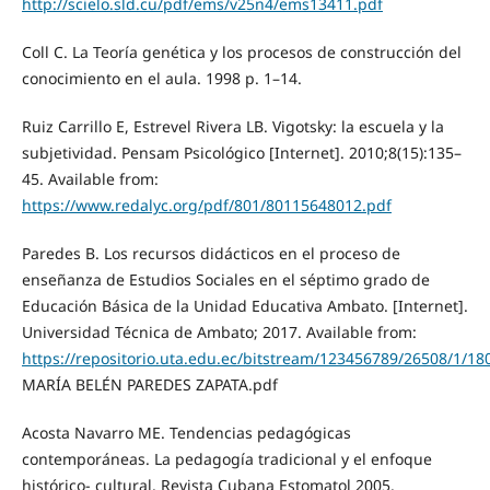
http://scielo.sld.cu/pdf/ems/v25n4/ems13411.pdf
Coll C. La Teoría genética y los procesos de construcción del
conocimiento en el aula. 1998 p. 1–14.
Ruiz Carrillo E, Estrevel Rivera LB. Vigotsky: la escuela y la
subjetividad. Pensam Psicológico [Internet]. 2010;8(15):135–
45. Available from:
https://www.redalyc.org/pdf/801/80115648012.pdf
Paredes B. Los recursos didácticos en el proceso de
enseñanza de Estudios Sociales en el séptimo grado de
Educación Básica de la Unidad Educativa Ambato. [Internet].
Universidad Técnica de Ambato; 2017. Available from:
https://repositorio.uta.edu.ec/bitstream/123456789/26508/1/1
MARÍA BELÉN PAREDES ZAPATA.pdf
Acosta Navarro ME. Tendencias pedagógicas
contemporáneas. La pedagogía tradicional y el enfoque
histórico- cultural. Revista Cubana Estomatol 2005.