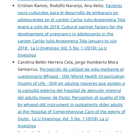
Cristian Ramos, Rodolfo Naranjo, Ana Veloz,
Factores
socio culturales para el desarrollo de embarazo en
adolescentes en el cantón Carlos Julio Arosemena Tola
enero a julio de 2018: Cultural partner factors for the
development of pregnancy in adolescents in the
canton Carlos Julio Arosemena Tola january to july
2018
,
La U Investiga: Vol. 5 No. 1 (2018): La U
Investiga
Carolina Belén Herrera Cela, Jorge Humberto Mora
Santacruz,
Percepción de calidad de vida mediante el
cuestionario Whoqol - Old (World Health Organization
Quality of Life - Old) en adultos mayores que asisten a
la consulta externa del hospital de atención integral
del adulto mayor de Quito: Perception of quality of life
by whoqol-old instrument in outpatients older adults
at the Hospital of Comprehensive Care of the ederly of
Quito
,
La U Investiga: Vol. 5 No. 1 (2018): La U
Investiga