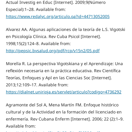
Actual Investig en Educ [Internet]. 2009;9(Número
Especial):1–28. Available from:
https://www.redalyc.org/articulo.oa?id=44713052005
Alvarez AA. Algunas aplicaciones de la teoría de L.S. Vigotski
en Psicología Clínica. Rev Cuba Psicol [Internet].
1998;15(2):124–8. Available from:
http://pepsic.bvsalud.org/pdf/rcp/v15n2/05.pdf
Morella R. La perspectiva Vigotskiana y el Aprendizaje: Una
reflexión necesaria en la práctica educativa. Rev Científica
Teorías, Enfoques y Apl en las Ciencias Soc [Internet].
2013;12:109–17. Available from:
https://dialnet.unirioja.es/servlet/articulo?codigo=4736292
Agramonte del Sol A, Mena Martín FM. Enfoque histórico
cultural y de la Actividad en la formación del licenciado en
enfermería. Rev Cubana Enferm [Internet]. 2006; 22 (2):1–9.
Available from: